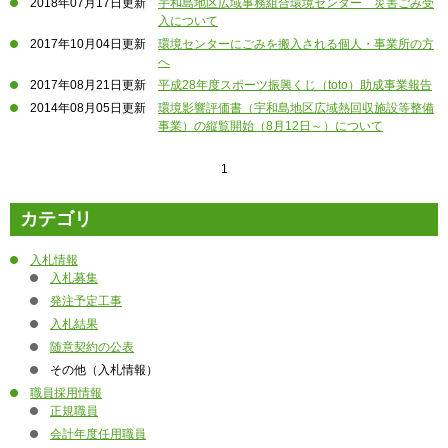
2018年07月17日更新
宇和島地区広域事務組合環境センター 災害ごみ受
その他施設
入について
2017年10月04日更新
環境センターにごみを搬入される個人・事業所の方
消防施設
へ
2017年08月21日更新
平成28年度スポーツ振興くじ（toto）助成事業報告
2014年08月05日更新
環境影響評価書（宇和島地区広域熱回収施設等整備
事業）の縦覧開始（8月12日～）について
1
カテゴリ
入札情報
入札募集
発注予定工事
入札結果
随意契約の公表
その他（入札情報）
職員採用情報
正規職員
会計年度任用職員