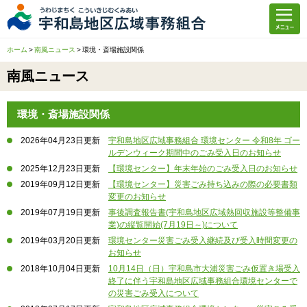
メニュー
ホーム
ホーム
南風ニュース
環境・斎場施設関係
組合について
南風ニュース
施設紹介
組合についてトップ
環境・斎場施設関係
入札情報
ごあいさつ
施設紹介トップ
2026年04月23日更新
宇和島地区広域事務組合 環境センター 令和8年 ゴー
ルデンウィーク期間中のごみ受入日のお知らせ
職員採用情報
広域事務組合の紹介
特別養護老人ホーム
2025年12月23日更新
【環境センター】年末年始のごみ受入日のお知らせ
2019年09月12日更新
【環境センター】災害ごみ持ち込みの際の必要書類
南風ニュース
構成市町紹介
養護老人ホーム
変更のお知らせ
2019年07月19日更新
事後調査報告書(宇和島地区広域熱回収施設等整備事
広報
児童福祉施設
業)の縦覧開始(7月19日～)について
2019年03月20日更新
環境センター災害ごみ受入継続及び受入時間変更の
救護施設
お知らせ
2018年10月04日更新
10月14日（日）宇和島市大浦災害ごみ仮置き場受入
終了に伴う宇和島地区広域事務組合環境センターで
環境施設
の災害ごみ受入について