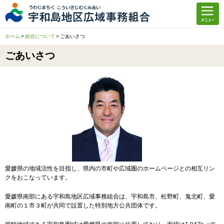
メニュー
ホーム
ホーム
組合について
ごあいさつ
組合について
ごあいさつ
施設紹介
組合についてトップ
入札情報
ごあいさつ
施設紹介トップ
職員採用情報
広域事務組合の紹介
特別養護老人ホーム
南風ニュース
構成市町紹介
養護老人ホーム
広報
児童福祉施設
愛媛県の地域活性を目指し、県内の市町や広域圏のホームページとの相互リン
クをおこなっています。
救護施設
愛媛県南部にある宇和島地区広域事務組合は、宇和島市、松野町、鬼北町、愛
南町の１市３町が共同で設置した特別地方公共団体です。
環境施設