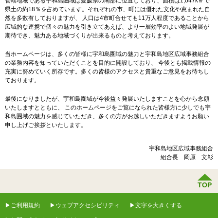
管轄地域である宇和島圏域は愛媛県の南部に位置しており、面積は1,047k㎡で
その他施設
県土の約18％を占めています。それぞれの市、町には優れた文化や恵まれた自
然を多数有しておりますが、 人口は4市町合せても11万人程度であることから
広域的な連携で個々の魅力を引き立てあえば、より一層効率のよい地域発展が
消防施設
期待でき、魅力ある地域づくりが出来るものと考えております。
当ホームページは、多くの皆様に宇和島圏域の魅力と宇和島地区広域事務組合
の業務内容を知っていただくことを目的に開設しており、 今後とも掲載情報の
充実に努めていく所存です。多くの皆様のアクセスと貴重なご意見をお待ちし
ております。
最後になりましたが、宇和島圏域が今後益々発展いたしますことを心から念願
いたしますとともに、 このホームページをご覧になられた皆様方に少しでも宇
和島圏域の魅力を感じていただき、多くの方がお越しいただきますようお願い
申し上げご挨拶といたします。
宇和島地区広域事務組合
組合長 岡原 文彰
TOP
ご利用規約
ウェブアクセシビリティ
文字を大きくする